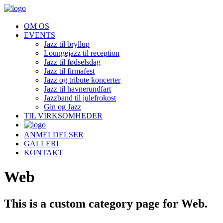
OM OS
EVENTS
Jazz til bryllup
Loungejazz til reception
Jazz til fødselsdag
Jazz til firmafest
Jazz og tribute koncerter
Jazz til havnerundfart
Jazzband til julefrokost
Gin og Jazz
TIL VIRKSOMHEDER
ANMELDELSER
GALLERI
KONTAKT
Web
This is a custom category page for Web.