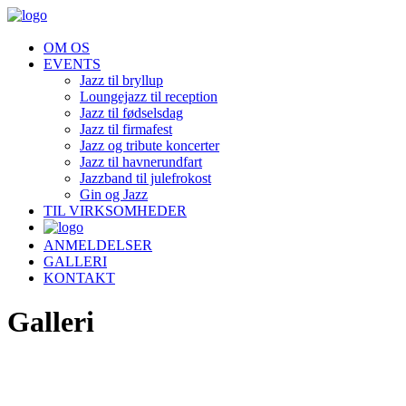
OM OS
EVENTS
Jazz til bryllup
Loungejazz til reception
Jazz til fødselsdag
Jazz til firmafest
Jazz og tribute koncerter
Jazz til havnerundfart
Jazzband til julefrokost
Gin og Jazz
TIL VIRKSOMHEDER
ANMELDELSER
GALLERI
KONTAKT
Galleri